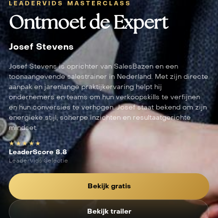
LEADERVIDS MASTERCLASS
Ontmoet de Expert
Josef Stevens
Josef Stevens is oprichter van SalesBazen en een
toonaangevende salestrainer in Nederland. Met zijn directe
aanpak en jarenlange praktijkervaring helpt hij
ondernemers en teams om hun verkoopskills te verfijnen
en hun conversies te verhogen. Josef staat bekend om zijn
energieke stijl, scherpe inzichten en resultaatgerichte
mindset.
★★★★★
LeaderScore 8.8
LeaderVids Selectie
Bekijk gratis
Bekijk trailer