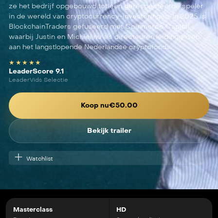
ze het bedrijf opgebouwd tot een gerespecteerde speler
in de wereld van cryptocurrency-investeringen. In 2025 is
BlockchainTraders gefuseerd met Coinmerce Capital,
waarbij Justin en Michiel nu als directeuren leidinggeven
aan het langstlopende Nederlandse cryptofonds.
★★★★★
LeaderScore 9.1
LeaderVids Selectie
Koop nu
€
50.00
Bekijk trailer
Watchlist
Masterclass
HD