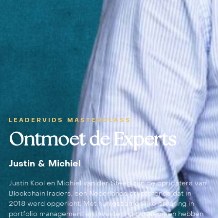
LEADERVIDS MASTERCLASS
Ontmoet de Experts
Justin & Michiel
Justin Kool en Michiel van der Steeg zijn de oprichters van
BlockchainTraders, een Nederlands cryptofonds dat in
2018 werd opgericht. Met hun gezamenlijke ervaring in
portfolio management en investeringsstrategieën hebben