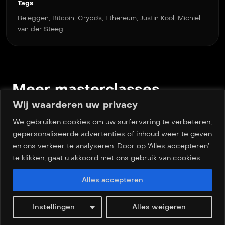
Tags
hoe je op een slimme en verantwoorde manier kunt
Beleggen
,
Bitcoin
,
Crypo's
,
Ethereum
,
Justin Kool
,
Michiel
investeren in cryptocurrency. Deze sessie is bedoeld
van der Steeg
voor educatieve doeleinden en bevat geen financieel
advies.
Wat je kunt verwachten:
Meer masterclasses
Introductie & achtergrond
Maak kennis met de sprekers en de
Wij waarderen uw privacy
geschiedenis van BlockchainTraders – een van
We gebruiken cookies om uw surfervaring te verbeteren,
de langstlopende cryptofondsen van Nederland.
gepersonaliseerde advertenties of inhoud weer te geven
Inhoudelijke verdieping
en ons verkeer te analyseren. Door op ‘Alles accepteren’
Leer de basisprincipes van cryptocurrency,
te klikken, gaat u akkoord met ons gebruik van cookies.
zoals wallets, veiligheid, de werking van aan- en
verkoopprocessen, fundamentele analyse, DeFi
Alles accepteren
en opkomende trends.
Praktische inzichten
Ontvang direct toepasbare tips om verstandig
Instellingen
Alles weigeren
te navigeren binnen de cryptomarkt.
Videos
Search
My account