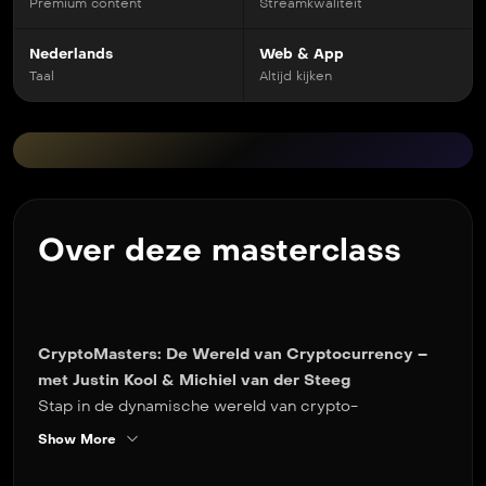
Premium content
Streamkwaliteit
Nederlands
Web & App
Taal
Altijd kijken
Over deze masterclass
CryptoMasters: De Wereld van Cryptocurrency –
met Justin Kool & Michiel van der Steeg
Stap in de dynamische wereld van crypto-
investeringen tijdens deze exclusieve masterclass.
Show More
Onder begeleiding van Justin Kool en Michiel van der
Steeg, oprichters van BlockchainTraders, ontdek je