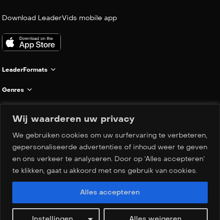
Download LeaderVids mobile app
LeaderFormats
Genres
Informatie
Wij waarderen uw privacy
Company
We gebruiken cookies om uw surfervaring te verbeteren,
Dutch
gepersonaliseerde advertenties of inhoud weer te geven
▼
en ons verkeer te analyseren. Door op ‘Alles accepteren’
te klikken, gaat u akkoord met ons gebruik van cookies.
Copyright © 2026 LeaderVids. All rights reserved.
Alles accepteren
Privacy Policy
Terms of Service
Instellingen
Alles weigeren