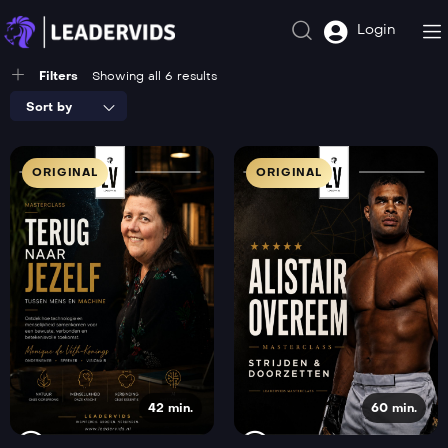
Login
Filters
Showing all 6 results
Sort by
ORIGINAL
ORIGINAL
42 min.
60 min.